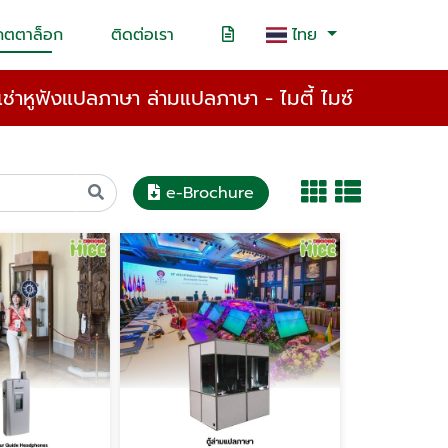
คตตาล็อก
ติดต่อเรา
ไทย
้เช่าหูฟังแปลภาษา ล่ามแปลภาษา - ไมตี้ ไมซ์
e-Brochure