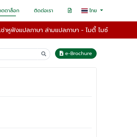
คตตาล็อก
ติดต่อเรา
ไทย
้เช่าหูฟังแปลภาษา ล่ามแปลภาษา - ไมตี้ ไมซ์
e-Brochure