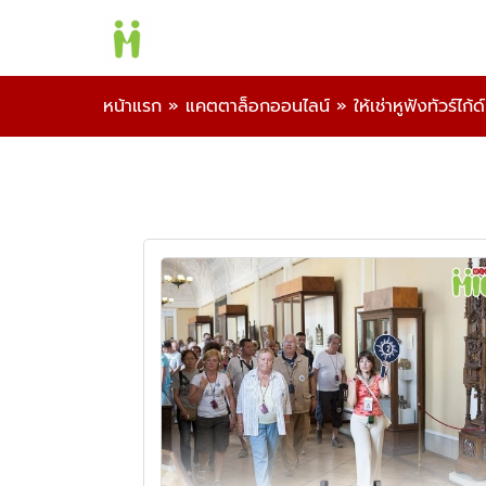
หน้าแรก
»
แคตตาล็อกออนไลน์
»
ให้เช่าหูฟังทัวร์ไก้ด์